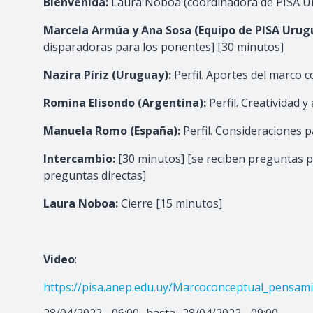
Bienvenida:
Laura Noboa (coordinadora de PISA U
Marcela Armúa y Ana Sosa (Equipo de PISA Urug
disparadoras para los ponentes] [30 minutos]
Nazira Píriz (Uruguay):
Perfil.
Aportes del marco c
Romina Elisondo (Argentina):
Perfil.
Creatividad y
Manuela Romo (España):
Perfil.
Consideraciones pa
Intercambio:
[30 minutos] [se reciben preguntas p
preguntas directas]
Laura Noboa:
Cierre [15 minutos]
Video
:
https://pisa.anep.edu.uy/Marcoconceptual_pensam