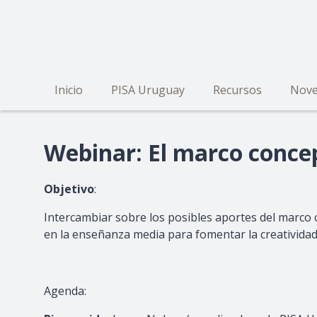
Pasar
al
contenido
principal
Inicio
PISA Uruguay
Recursos
Nove
Navegación
principal
Webinar: El marco conce
Objetivo
:
Intercambiar sobre los posibles aportes del marco 
en la enseñanza media para fomentar la creatividad
Agenda: